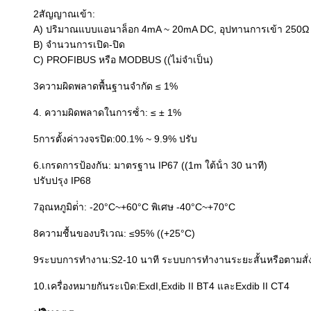
2สัญญาณเข้า:
A) ปริมาณแบบแอนาล็อก 4mA ~ 20mA DC, อุปทานการเข้า 250Ω
B) จํานวนการเปิด-ปิด
C) PROFIBUS หรือ MODBUS ((ไม่จําเป็น)
3ความผิดพลาดพื้นฐานจํากัด ≤ 1%
4. ความผิดพลาดในการซ้ํา: ≤ ± 1%
5การตั้งค่าวงจรปิด:00.1% ~ 9.9% ปรับ
6.เกรดการป้องกัน: มาตรฐาน IP67 ((1m ใต้น้ํา 30 นาที)
ปรับปรุง IP68
7อุณหภูมิต่ํา: -20°C~+60°C พิเศษ -40°C~+70°C
8ความชื้นของบริเวณ: ≤95% ((+25°C)
9ระบบการทํางาน:S2-10 นาที ระบบการทํางานระยะสั้นหรือตามสั่
10.เครื่องหมายกันระเบิด:ExdI,Exdib II BT4 และExdib II CT4