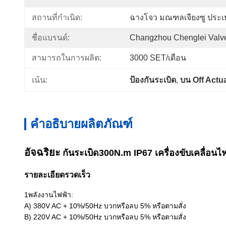
สถานที่กำเนิด:
ฉางโจว มณฑลเจียงซู ประเ
ชื่อแบรนด์:
Changzhou Chenglei Valve
สามารถในการผลิต:
3000 SET/เดือน
เน้น:
ป้องกันระเบิด
, 
บน Off Actu
คำอธิบายผลิตภัณฑ์
อัจฉริยะ
กันระเบิด
3
00N.m IP67 เครื่องขับเคลื่อ
รายละเอียดรวดเร็ว
1พลังงานไฟฟ้า:
A) 380V AC + 10%/50Hz บวกหรือลบ 5% หรือตามสั่ง
B) 220V AC + 10%/50Hz บวกหรือลบ 5% หรือตามสั่ง