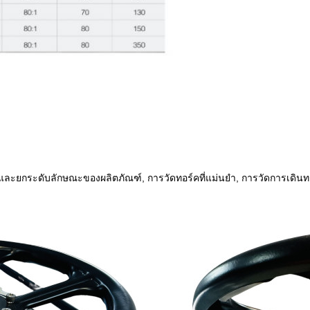
และยกระดับลักษณะของผลิตภัณฑ์, การวัดทอร์คที่แม่นยํา, การวัดการเดินท