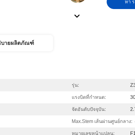
หา รา
ิบายผลิตภัณฑ์
รุ่น:
Z
แรงบิดที่กำหนด:
30
จัดอันดับปัจจุบัน:
2.
Max.Stem เส้นผ่านศูนย์กลาง:
หมายเลขหน้าแปลน:
F