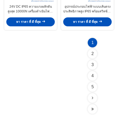
24V DC IP65 ความแรงผลักดัน
อุปกรณ์ประกอบไฟฟ้าแบบเส้นตรง
สูงสุด 10000N เครื่องดําเนินไฟฟ้า
ประสิทธิภาพสูง IP65 พร้อมสวิทช์ขีด
เส้นตรงสําหรับวาล์วแผงฉาก
จํากัดที่ติดตั้งสําหรับอัตโนมัติ
อุตสาหกรรม
หา ราคา ที่ ดี ที่สุด
หา ราคา ที่ ดี ที่สุด
1
2
3
4
5