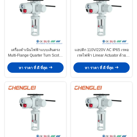
เครื่องดําเนินไฟฟ้าแบบเส้นตรง
แฮปติก 110V/220V AC IP65 เรทอ
Multi-Flange Quarter Turn Scotch
เรทไฟฟ้า Linear Actuator ด้วย
และ Yoke สําหรับบานประตูมีดที่มี
ทอร์คต่ําสําหรับแวลล์ดรอทเลท
มอเตอร์ 24VDC
หา ราคา ที่ ดี ที่สุด
หา ราคา ที่ ดี ที่สุด