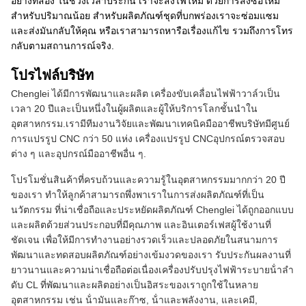
อย่างที่สอง ในช่วงเวลาประกัน เราจะส่งไฟใหม่ ด้วยการสั่งซื้อใหม่
สําหรับปริมาณน้อย สําหรับผลิตภัณฑ์ชุดที่บกพร่องเราจะซ่อมแซม
และส่งมันกลับให้คุณ หรือเราสามารถหารือเรื่องแก้ไข รวมถึงการโทร
กลับตามสถานการณ์จริง.
โปรไฟล์บริษัท
Chenglei ได้มีการพัฒนาและผลิต เครื่องขับเคลื่อนไฟฟ้าวาล์วเป็น
เวลา 20 ปีและเป็นหนึ่งในผู้ผลิตและผู้ให้บริการโลกชั้นนําใน
อุตสาหกรรม.เรามีทีมงานวิจัยและพัฒนาเทคนิคมืออาชีพบริษัทมีศูนย์
การแปรรูป CNC กว่า 50 แห่ง เครื่องแปรรูป CNCอุปกรณ์ตรวจสอบ
ต่าง ๆ และอุปกรณ์มืออาชีพอื่น ๆ.
โปรโมชั่นสินค้าที่ครบถ้วนและความรู้ในอุตสาหกรรมมากกว่า 20 ปี
ของเรา ทําให้ลูกค้าสามารถพึ่งพาเราในการส่งผลิตภัณฑ์ที่เป็น
นวัตกรรม ที่น่าเชื่อถือและประหยัดผลิตภัณฑ์ Chenglei ได้ถูกออกแบบ
และผลิตด้วยส่วนประกอบที่มีคุณภาพ และอินเตอร์เฟสผู้ใช้งานที่
ชัดเจน เพื่อให้มีการทํางานอย่างรวดเร็วและปลอดภัยในสนามการ
พัฒนาและทดสอบผลิตภัณฑ์อย่างเข้มงวดของเรา รับประกันผลงานที่
ยาวนานและความน่าเชื่อถือต่อเนื่องเครื่องปรับปรุงไฟฟ้าระบายน้ําลํา
ดับ CL ที่พัฒนาและผลิตอย่างเป็นอิสระของเราถูกใช้ในหลาย
อุตสาหกรรม เช่น น้ํามันและก๊าซ, น้ําและพลังงาน, และเคมี,