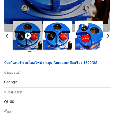
ป้องกันทอร์ค อะไหล่ไฟฟ้า หมุน Actuator อัจฉริยะ 1800NM
ชื่อแบรนด์:
Chenglei
หมายเลขรุ่น:
QI180
ขั้นต่ำ: