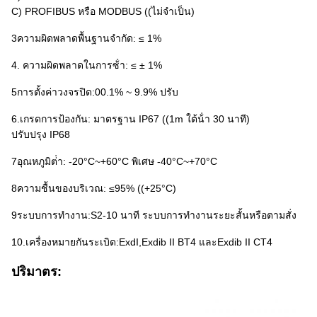
C) PROFIBUS หรือ MODBUS ((ไม่จําเป็น)
3ความผิดพลาดพื้นฐานจํากัด: ≤ 1%
4. ความผิดพลาดในการซ้ํา: ≤ ± 1%
5การตั้งค่าวงจรปิด:00.1% ~ 9.9% ปรับ
6.เกรดการป้องกัน: มาตรฐาน IP67 ((1m ใต้น้ํา 30 นาที)
ปรับปรุง IP68
7อุณหภูมิต่ํา: -20°C~+60°C พิเศษ -40°C~+70°C
8ความชื้นของบริเวณ: ≤95% ((+25°C)
9ระบบการทํางาน:S2-10 นาที ระบบการทํางานระยะสั้นหรือตามสั่ง
10.เครื่องหมายกันระเบิด:ExdI,Exdib II BT4 และExdib II CT4
ปริมาตร: