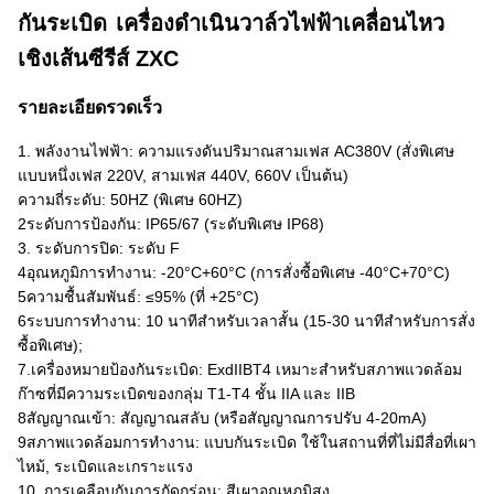
กันระเบิด
เครื่องดําเนินวาล์วไฟฟ้าเคลื่อนไหว
เชิงเส้นซีรีส์ ZXC
รายละเอียดรวดเร็ว
1. พลังงานไฟฟ้า: ความแรงดันปริมาณสามเฟส AC380V (สั่งพิเศษ
แบบหนึ่งเฟส 220V, สามเฟส 440V, 660V เป็นต้น)
ความถี่ระดับ: 50HZ (พิเศษ 60HZ)
2ระดับการป้องกัน: IP65/67 (ระดับพิเศษ IP68)
3. ระดับการปิด: ระดับ F
4อุณหภูมิการทํางาน: -20°C+60°C (การสั่งซื้อพิเศษ -40°C+70°C)
5ความชื้นสัมพันธ์: ≤95% (ที่ +25°C)
6ระบบการทํางาน: 10 นาทีสําหรับเวลาสั้น (15-30 นาทีสําหรับการสั่ง
ซื้อพิเศษ);
7.เครื่องหมายป้องกันระเบิด: ExdIIBT4 เหมาะสําหรับสภาพแวดล้อม
ก๊าซที่มีความระเบิดของกลุ่ม T1-T4 ชั้น IIA และ IIB
8สัญญาณเข้า: สัญญาณสลับ (หรือสัญญาณการปรับ 4-20mA)
9สภาพแวดล้อมการทํางาน: แบบกันระเบิด ใช้ในสถานที่ที่ไม่มีสื่อที่เผา
ไหม้, ระเบิดและเกราะแรง
10. การเคลือบกันการกัดกร่อน: สีเผาอุณหภูมิสูง