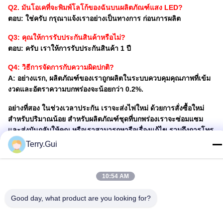
Q2. มันโอเคที่จะพิมพ์โลโก้ของฉันบนผลิตภัณฑ์แสง LED?
ตอบ: ใช่ครับ กรุณาแจ้งเราอย่างเป็นทางการ ก่อนการผลิต
Q3: คุณให้การรับประกันสินค้าหรือไม่?
ตอบ: ครับ เราให้การรับประกันสินค้า 1 ปี
Q4: วิธีการจัดการกับความผิดปกติ?
A: อย่างแรก, ผลิตภัณฑ์ของเราถูกผลิตในระบบควบคุมคุณภาพที่เข้ม
งวดและอัตราความบกพร่องจะน้อยกว่า 0.2%.
อย่างที่สอง ในช่วงเวลาประกัน เราจะส่งไฟใหม่ ด้วยการสั่งซื้อใหม่
สําหรับปริมาณน้อย สําหรับผลิตภัณฑ์ชุดที่บกพร่องเราจะซ่อมแซม
และส่งมันกลับให้คุณ หรือเราสามารถหารือเรื่องแก้ไข รวมถึงการโทร
กลับตามสถานการณ์จริง.
Terry.Gui
โปรไฟล์บริษัท
Chenglei ได้มีการพัฒนาและผลิต เครื่องขับเคลื่อนไฟฟ้าวาล์วเป็น
10:54 AM
เวลา 20 ปีและเป็นหนึ่งในผู้ผลิตและผู้ให้บริการโลกชั้นนําใน
อุตสาหกรรม.เรามีทีมงานวิจัยและพัฒนาเทคนิคมืออาชีพบริษัทมีศูนย์
Good day, what product are you looking for?
การแปรรูป CNC กว่า 50 แห่ง เครื่องแปรรูป CNCอุปกรณ์ตรวจสอบ
ต่าง ๆ และอุปกรณ์มืออาชีพอื่น ๆ.