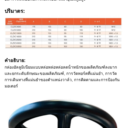
ปริมาตร:
คําอธิบาย:
กล่องอัลลูมิเนียมแบบหล่อหล่อหล่อลดน้ําหนักของผลิตภัณฑ์ลงมาก
และยกระดับลักษณะของผลิตภัณฑ์, การวัดทอร์คที่แม่นยํา, การวัด
การเดินทางที่แม่นยําของตําแหน่งวาล์ว, การติดตามและการป้องกัน
มอเตอร์