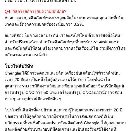
ตอบ: ครับ เราให้การรับประกันสินค้า 1 ปี
Q4: วิธีการจัดการกับความผิดปกติ?
A: อย่างแรก, ผลิตภัณฑ์ของเราถูกผลิตในระบบควบคุมคุณภาพที่เข้ม
งวดและอัตราความบกพร่องจะน้อยกว่า 0.2%.
อย่างที่สอง ในช่วงเวลาประกัน เราจะส่งไฟใหม่ ด้วยการสั่งซื้อใหม่
สําหรับปริมาณน้อย สําหรับผลิตภัณฑ์ชุดที่บกพร่องเราจะซ่อมแซม
และส่งมันกลับให้คุณ หรือเราสามารถหารือเรื่องแก้ไข รวมถึงการโทร
กลับตามสถานการณ์จริง.
โปรไฟล์บริษัท
Chenglei ได้มีการพัฒนาและผลิต เครื่องขับเคลื่อนไฟฟ้าวาล์วเป็น
เวลา 20 ปีและเป็นหนึ่งในผู้ผลิตและผู้ให้บริการโลกชั้นนําใน
อุตสาหกรรม.เรามีทีมงานวิจัยและพัฒนาเทคนิคมืออาชีพบริษัทมีศูนย์
การแปรรูป CNC กว่า 50 แห่ง เครื่องแปรรูป CNCอุปกรณ์ตรวจสอบ
ต่าง ๆ และอุปกรณ์มืออาชีพอื่น ๆ.
โปรโมชั่นสินค้าที่ครบถ้วนและความรู้ในอุตสาหกรรมมากกว่า 20 ปี
ของเรา ทําให้ลูกค้าสามารถพึ่งพาเราในการส่งผลิตภัณฑ์ที่เป็น
นวัตกรรม ที่น่าเชื่อถือและประหยัดผลิตภัณฑ์ Chenglei ได้ถูกออกแบบ
และผลิตด้วยส่วนประกอบที่มีคุณภาพ และอินเตอร์เฟสผู้ใช้งานที่