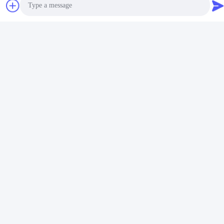
Photo
Video Call
Audio Call