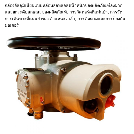
กล่องอัลลูมิเนียมแบบหล่อหล่อหล่อลดน้ําหนักของผลิตภัณฑ์ลงมาก
และยกระดับลักษณะของผลิตภัณฑ์, การวัดทอร์คที่แม่นยํา, การวัด
การเดินทางที่แม่นยําของตําแหน่งวาล์ว, การติดตามและการป้องกัน
มอเตอร์