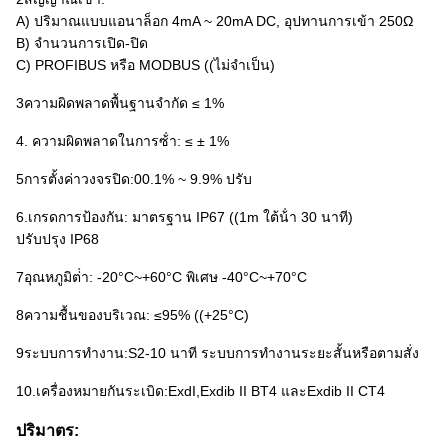
A) ปริมาณแบบแอนาล็อก 4mA ~ 20mA DC, อุปทานการเข้า 250Ω
B) จํานวนการเปิด-ปิด
C) PROFIBUS หรือ MODBUS ((ไม่จําเป็น)
3ความผิดพลาดพื้นฐานจํากัด ≤ 1%
4. ความผิดพลาดในการซ้ํา: ≤ ± 1%
5การตั้งค่าวงจรปิด:00.1% ~ 9.9% ปรับ
6.เกรดการป้องกัน: มาตรฐาน IP67 ((1m ใต้น้ํา 30 นาที)
ปรับปรุง IP68
7อุณหภูมิต่ํา: -20°C~+60°C พิเศษ -40°C~+70°C
8ความชื้นของบริเวณ: ≤95% ((+25°C)
9ระบบการทํางาน:S2-10 นาที ระบบการทํางานระยะสั้นหรือตามสั่ง
10.เครื่องหมายกันระเบิด:ExdI,Exdib II BT4 และExdib II CT4
ปริมาตร: