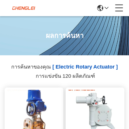
ผลการค้นหา
การค้นหาของคุณ
[ Electric Rotary Actuator ]
การแข่งขัน 120 ผลิตภัณฑ์