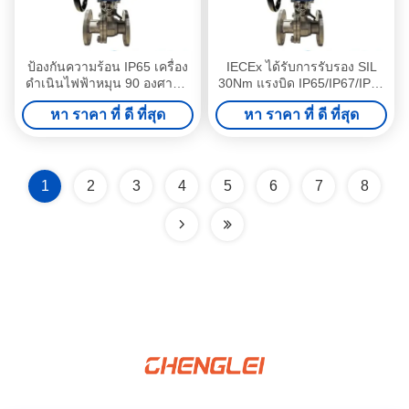
ป้องกันความร้อน IP65 เครื่อง
IECEx ได้รับการรับรอง SIL
ดําเนินไฟฟ้าหมุน 90 องศาที่มี
30Nm แรงบิด IP65/IP67/IP68
ISO5210 thrust flange สําหรับ
แอคชูเอเตอร์แบบหมุนไฟฟ้า
หา ราคา ที่ ดี ที่สุด
หา ราคา ที่ ดี ที่สุด
HVAC
สำหรับควบคุมวาล์วมอเตอร์
1
2
3
4
5
6
7
8